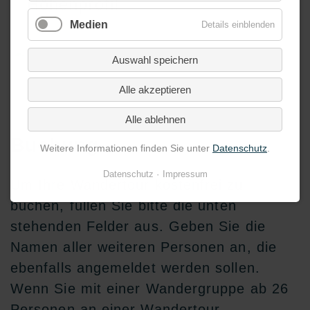
Höhenprofil
Medien
Details einblenden
Auswahl speichern
Alle akzeptieren
Alle ablehnen
Buchung
Weitere Informationen finden Sie unter
Datenschutz
.
Datenschutz
Impressum
Um Ihre Wandertour kostenfrei zu
buchen, füllen Sie bitte die unten
stehenden Felder aus. Geben Sie die
Namen aller weiteren Personen an, die
ebenfalls angemeldet werden sollen.
Wenn Sie mit einer Wandergruppe ab 26
Personen an einer Wandertour