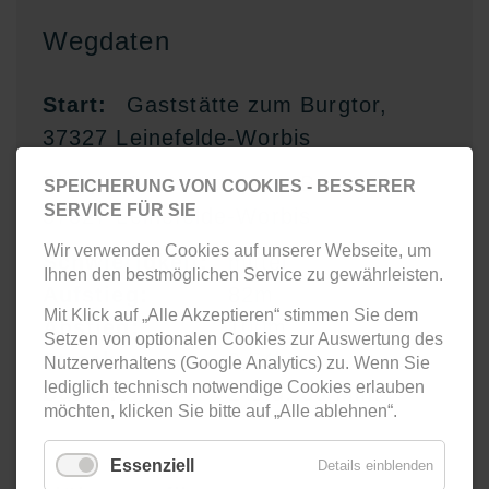
Wegdaten
Start:
Gaststätte zum Burgtor,
37327 Leinefelde-Worbis
Ziel:
Gaststätte zum Burgtor,
SPEICHERUNG VON COOKIES - BESSERER
SERVICE FÜR SIE
37327 Leinefelde-Worbis
Wir verwenden Cookies auf unserer Webseite, um
Schwierigkeit:
mittel
Ihnen den bestmöglichen Service zu gewährleisten.
Aufstieg:
82m
Mit Klick auf „Alle Akzeptieren“ stimmen Sie dem
Abstieg:
100m
Setzen von optionalen Cookies zur Auswertung des
Strecke:
9,74km
Nutzerverhaltens (Google Analytics) zu. Wenn Sie
lediglich technisch notwendige Cookies erlauben
Dauer:
2 Std. 30 Min.
möchten, klicken Sie bitte auf „Alle ablehnen“.
Essenziell
Details einblenden