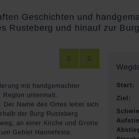
haften Geschichten und handgema
s Rusteberg und hinauf zur Burg
Wegda
Start:
nderung mit handgemachter
r Region untermalt.
Ziel:
h. Der Name des Ortes leitet sich
Schwie
erhalb der Burg Rusteberg
Aufsti
zweg, an einer Kirche und Grotte
Abstie
 zum Gebiet Hannefeste.