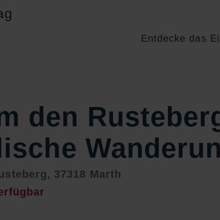
Entdecke das Ei
m den Rusteberg
lische Wanderu
usteberg, 37318 Marth
erfügbar