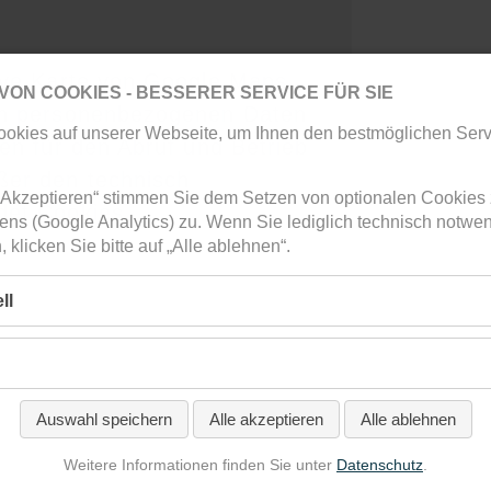
ive Karte von Google Maps.
VON COOKIES - BESSERER SERVICE FÜR SIE
en personenbezogenen Daten
okies auf unserer Webseite, um Ihnen den bestmöglichen Serv
en für den Abruf und Betrieb
ßer den technisch
le Akzeptieren“ stimmen Sie dem Setzen von optionalen Cookies
det Cookies.
ens (Google Analytics) zu. Wenn Sie lediglich technisch notw
klicken Sie bitte auf „Alle ablehnen“.
ll
Auswahl speichern
Alle akzeptieren
Alle ablehnen
Weitere Informationen finden Sie unter
Datenschutz
.