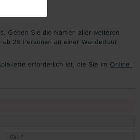
us. Geben Sie die Namen aller weiteren
e ab 26 Personen an einer Wandertour
.
akette erforderlich ist, die Sie im
Online-