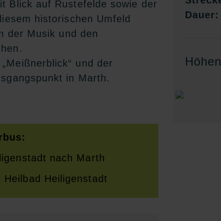
Streck
 Blick auf Rustefelde sowie der
Dauer:
diesem historischen Umfeld
um der Musik und den
chen.
Höhenp
„Meißnerblick“ und der
usgangspunkt in Marth.
rbus:
ligenstadt nach Marth
Heilbad Heiligenstadt