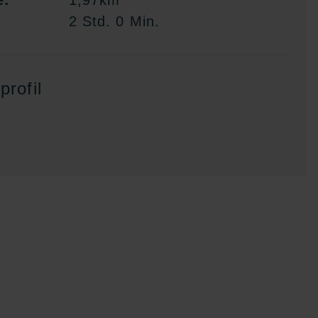
e:
1,97km
2 Std. 0 Min.
rofil