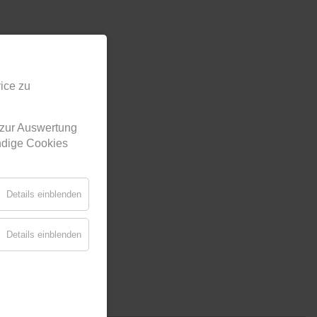
ice zu
 zur Auswertung
endige Cookies
Details einblenden
Details einblenden