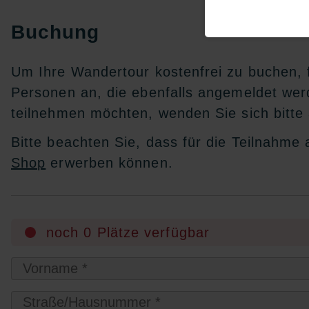
Buchung
Um Ihre Wandertour kostenfrei zu buchen, f
Personen an, die ebenfalls angemeldet we
teilnehmen möchten, wenden Sie sich bitte
Bitte beachten Sie, dass für die Teilnahme
Shop
erwerben können.
noch 0 Plätze verfügbar