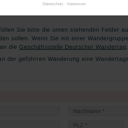
Datenschutz
Impressum
üllen Sie bitte die unten stehenden Felder a
rden sollen. Wenn Sie mit einer Wandergrupp
 an die
Geschäftsstelle Deutscher Wandertag
 an der geführten Wanderung eine Wandertagspl