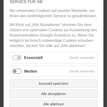
Karte dennoch anzeigen
SERVICE FÜR SIE
Wir verwenden Cookies auf unserer Webseite, um
Ihnen den bestmöglichen Service zu gewährleisten.
Mit Klick auf „Alle Akzeptieren“ stimmen Sie dem
Wegdaten
Setzen von optionalen Cookies zur Auswertung des
Nutzerverhaltens (Google Analytics) zu. Wenn Sie
lediglich technisch notwendige Cookies erlauben
Start:
Klausenhof, Friedensstraße
möchten, klicken Sie bitte auf „Alle ablehnen“.
28, 37318 Bornhagen
Essenziell
Details einblenden
Ziel:
Klausenhof, Friedensstraße
28, 37318 Bornhagen
Medien
Details einblenden
Schwierigkeit:
mittel
Aufstieg:
322m
Auswahl speichern
Abstieg:
323m
Alle akzeptieren
Strecke:
8,87km
Alle ablehnen
Dauer:
4 Std. 0 Min.