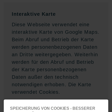
Interaktive Karte
Diese Webseite verwendet eine
interaktive Karte von Google Maps.
Beim Abruf und Betrieb der Karte
werden personenbezogenen Daten
an Dritte weitergegeben. Weiterhin
werden für den Abruf und Betrieb
der Karte personenbezogenen
Daten außer den technisch
notwendigen erhoben. Die Karte
verwendet Cookies.
SPEICHERUNG VON COOKIES - BESSERER