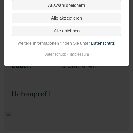
Dorfstraße 27, 37318 Rohrberg
Auswahl speichern
Ziel:
Tankstelle Hohengandern
Alle akzeptieren
Schwierigkeit:
mittel
Alle ablehnen
Aufstieg:
121m
Weitere Informationen finden Sie unter
Datenschutz
.
Abstieg:
193m
Datenschutz
Impressum
Strecke:
11,82km
Dauer:
5 Std. 0 Min.
Höhenprofil