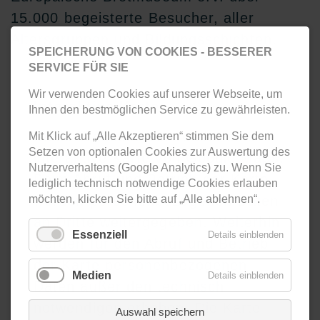
15.000 begeisterte Besucher, aller
Altersgruppen und Bildungsschichten.
SPEICHERUNG VON COOKIES - BESSERER
SERVICE FÜR SIE
Wir verwenden Cookies auf unserer Webseite, um
Interaktive Karte
Ihnen den bestmöglichen Service zu gewährleisten.
Diese Webseite verwendet eine
Mit Klick auf „Alle Akzeptieren“ stimmen Sie dem
Setzen von optionalen Cookies zur Auswertung des
interaktive Karte von Google Maps.
Nutzerverhaltens (Google Analytics) zu. Wenn Sie
Beim Abruf und Betrieb der Karte
lediglich technisch notwendige Cookies erlauben
möchten, klicken Sie bitte auf „Alle ablehnen“.
werden personenbezogenen Daten
an Dritte weitergegeben. Weiterhin
Essenziell
Details einblenden
werden für den Abruf und Betrieb
der Karte personenbezogenen
Medien
Details einblenden
Daten außer den technisch
notwendigen erhoben. Die Karte
Auswahl speichern